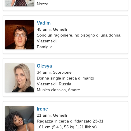
Nozze
Vadim
45 anni, Gemelli
Sono un ragioniere, ho bisogno di una donna
straordinaria
Vjazemskij
Famiglia
Olesya
34 anni, Scorpione
Donna single in cerca di marito
Vjazemskij, Russia
Musica classica, Amore
Irene
21 anni, Gemelli
Ragazza in cerca di fidanzato 23-31
161 cm (5'4"), 55 kg (121 libbre)