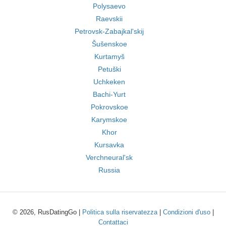
Polysaevo
Raevskii
Petrovsk-Zabajkal'skij
Šušenskoe
Kurtamyš
Petuški
Uchkeken
Bachi-Yurt
Pokrovskoe
Karymskoe
Khor
Kursavka
Verchneural'sk
Russia
© 2026, RusDatingGo |
Politica sulla riservatezza
|
Condizioni d'uso
|
Contattaci