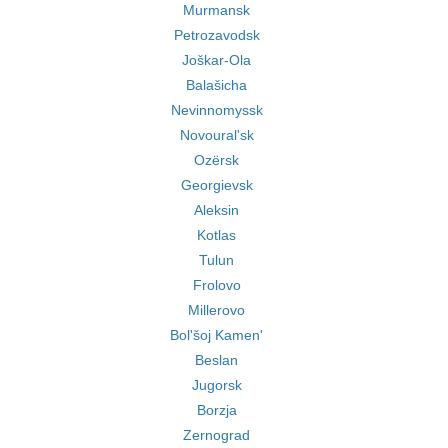
Murmansk
Petrozavodsk
Joškar-Ola
Balašicha
Nevinnomyssk
Novoural'sk
Ozërsk
Georgievsk
Aleksin
Kotlas
Tulun
Frolovo
Millerovo
Bol'šoj Kamen'
Beslan
Jugorsk
Borzja
Zernograd