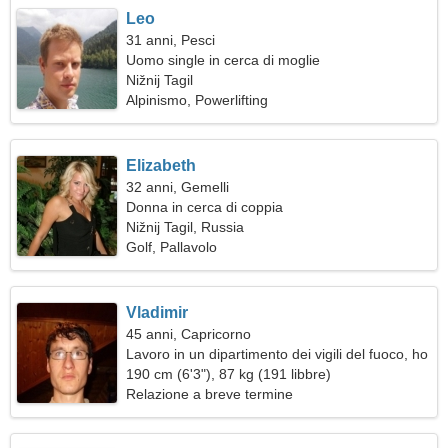
Leo
31 anni, Pesci
Uomo single in cerca di moglie
Nižnij Tagil
Alpinismo, Powerlifting
Elizabeth
32 anni, Gemelli
Donna in cerca di coppia
Nižnij Tagil, Russia
Golf, Pallavolo
Vladimir
45 anni, Capricorno
Lavoro in un dipartimento dei vigili del fuoco, ho
bisogno di una donna perfetta
190 cm (6'3"), 87 kg (191 libbre)
Relazione a breve termine