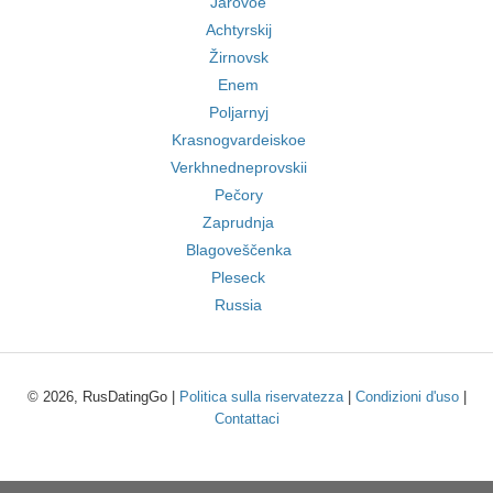
Jarovoe
Achtyrskij
Žirnovsk
Enem
Poljarnyj
Krasnogvardeiskoe
Verkhnedneprovskii
Pečory
Zaprudnja
Blagoveščenka
Pleseck
Russia
© 2026, RusDatingGo |
Politica sulla riservatezza
|
Condizioni d'uso
|
Contattaci