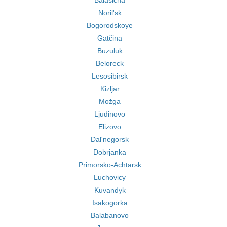
Balašicha
Noril'sk
Bogorodskoye
Gatčina
Buzuluk
Beloreck
Lesosibirsk
Kizljar
Možga
Ljudinovo
Elizovo
Dal'negorsk
Dobrjanka
Primorsko-Achtarsk
Luchovicy
Kuvandyk
Isakogorka
Balabanovo