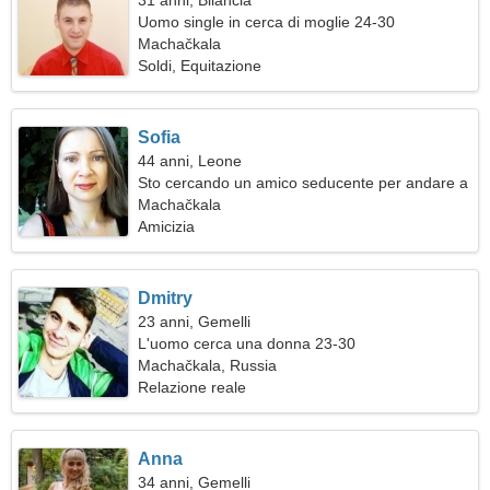
31 anni, Bilancia
Uomo single in cerca di moglie 24-30
Machačkala
Soldi, Equitazione
Sofia
44 anni, Leone
Sto cercando un amico seducente per andare a
sciare insieme
Machačkala
Amicizia
Dmitry
23 anni, Gemelli
L'uomo cerca una donna 23-30
Machačkala, Russia
Relazione reale
Anna
34 anni, Gemelli