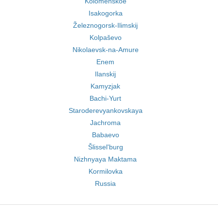
Kolomenskoe
Isakogorka
Železnogorsk-Ilimskij
Kolpaševo
Nikolaevsk-na-Amure
Enem
Ilanskij
Kamyzjak
Bachi-Yurt
Staroderevyankovskaya
Jachroma
Babaevo
Šlissel'burg
Nizhnyaya Maktama
Kormilovka
Russia