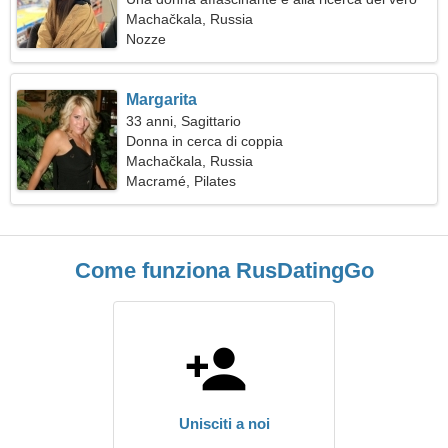
amore
Machačkala, Russia
Nozze
Margarita
33 anni, Sagittario
Donna in cerca di coppia
Machačkala, Russia
Macramé, Pilates
Come funziona RusDatingGo
Unisciti a noi