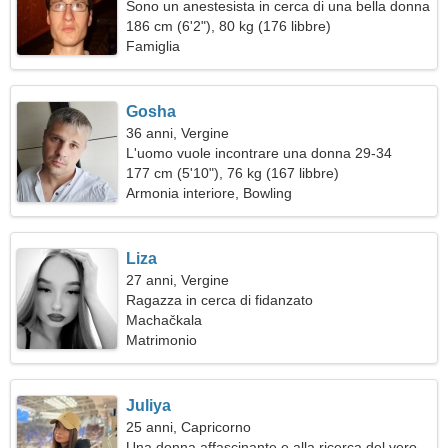
Sono un anestesista in cerca di una bella donna
186 cm (6'2"), 80 kg (176 libbre)
Famiglia
Gosha
36 anni, Vergine
L'uomo vuole incontrare una donna 29-34
177 cm (5'10"), 76 kg (167 libbre)
Armonia interiore, Bowling
Liza
27 anni, Vergine
Ragazza in cerca di fidanzato
Machačkala
Matrimonio
Juliya
25 anni, Capricorno
Una donna affascinante e alla ricerca del vero