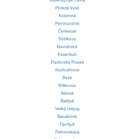
Naberežnye Čelny
Prokop'evsk
Kolomna
Pervoural'sk
Čerkessk
Ščëlkovo
Novotroick
Essentuki
Pavlovskij Posad
Kozhukhovo
Birsk
Millerovo
Abinsk
Baltijsk
Velikij Ustjug
Barabinsk
Djurtjuli
Petrovskaya