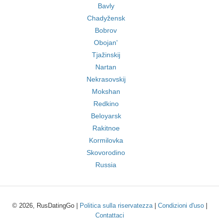
Bavly
Chadyžensk
Bobrov
Obojan'
Tjažinskij
Nartan
Nekrasovskij
Mokshan
Redkino
Beloyarsk
Rakitnoe
Kormilovka
Skovorodino
Russia
© 2026, RusDatingGo |
Politica sulla riservatezza
|
Condizioni d'uso
|
Contattaci