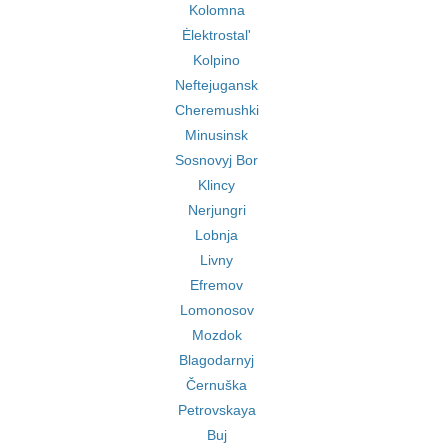
Kolomna
Ėlektrostal'
Kolpino
Neftejugansk
Cheremushki
Minusinsk
Sosnovyj Bor
Klincy
Nerjungri
Lobnja
Livny
Efremov
Lomonosov
Mozdok
Blagodarnyj
Černuška
Petrovskaya
Buj