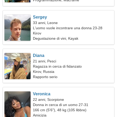
Programmazione, Macramé
Sergey
33 anni, Leone
L'uomo vuole incontrare una donna 23-28
Kirov
Degustazione di vini, Kayak
Diana
21 anni, Pesci
Ragazza in cerca di fidanzato
Kirov, Russia
Rapporto serio
Veronica
22 anni, Scorpione
Donna in cerca di un uomo 27-31
166 cm (5'6"), 48 kg (105 libbre)
Amicizia