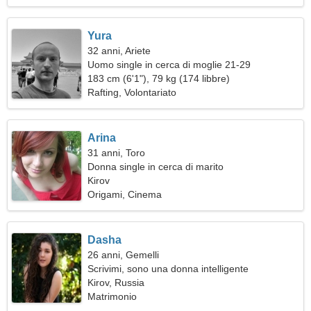
Yura
32 anni, Ariete
Uomo single in cerca di moglie 21-29
183 cm (6'1"), 79 kg (174 libbre)
Rafting, Volontariato
Arina
31 anni, Toro
Donna single in cerca di marito
Kirov
Origami, Cinema
Dasha
26 anni, Gemelli
Scrivimi, sono una donna intelligente
Kirov, Russia
Matrimonio