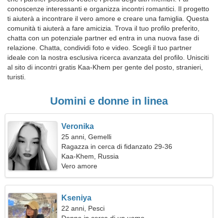
conoscenze interessanti e organizza incontri romantici. Il progetto
ti aiuterà a incontrare il vero amore e creare una famiglia. Questa
comunità ti aiuterà a fare amicizia. Trova il tuo profilo preferito,
chatta con un potenziale partner ed entra in una nuova fase di
relazione. Chatta, condividi foto e video. Scegli il tuo partner
ideale con la nostra esclusiva ricerca avanzata del profilo. Unisciti
al sito di incontri gratis Kaa-Khem per gente del posto, stranieri,
turisti.
Uomini e donne in linea
Veronika
25 anni, Gemelli
Ragazza in cerca di fidanzato 29-36
Kaa-Khem, Russia
Vero amore
Kseniya
22 anni, Pesci