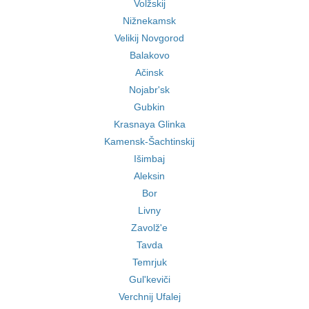
Volžskij
Nižnekamsk
Velikij Novgorod
Balakovo
Ačinsk
Nojabr'sk
Gubkin
Krasnaya Glinka
Kamensk-Šachtinskij
Išimbaj
Aleksin
Bor
Livny
Zavolž'e
Tavda
Temrjuk
Gul'keviči
Verchnij Ufalej