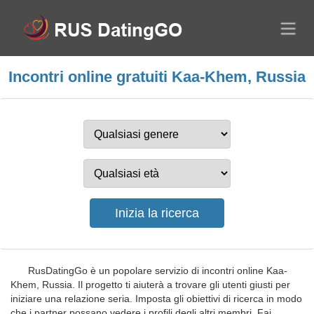
Incontri online gratuiti Kaa-Khem, Russia
RusDatingGo è un popolare servizio di incontri online Kaa-
Khem, Russia. Il progetto ti aiuterà a trovare gli utenti giusti per
iniziare una relazione seria. Imposta gli obiettivi di ricerca in modo
che i partner possano vedere i profili degli altri membri. Fai