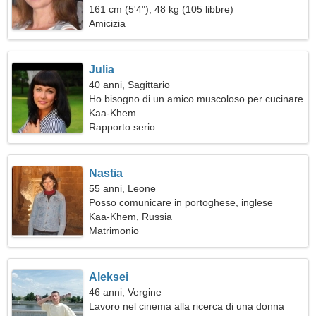
161 cm (5'4"), 48 kg (105 libbre)
Amicizia
Julia
40 anni, Sagittario
Ho bisogno di un amico muscoloso per cucinare
insieme
Kaa-Khem
Rapporto serio
Nastia
55 anni, Leone
Posso comunicare in portoghese, inglese
Kaa-Khem, Russia
Matrimonio
Aleksei
46 anni, Vergine
Lavoro nel cinema alla ricerca di una donna