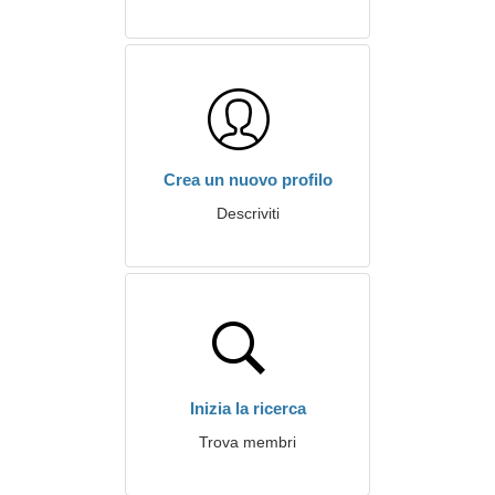
Crea un nuovo profilo
Descriviti
Inizia la ricerca
Trova membri